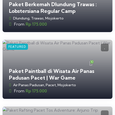
Paket Berkemah Dlundung Trawas :
Lobstersiana Regular Camp
Dlundung, Trawas, Mojokerto
From
Rp
175.000
FEATURED
10
Paket Paintball di Wisata Air Panas
Padusan Pacet | War Game
Air Panas Padusan, Pacet, Mojokerto
From
Rp
175.000