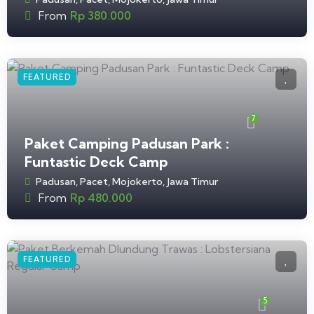
From
Rp
380.000
FEATURED
7
Paket Camping Padusan Park :
Funtastic Deck Camp
Padusan, Pacet, Mojokerto, Jawa Timur
From
Rp
480.000
FEATURED
5