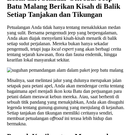
Batu Malang Berikan Kisah di Balik
Setiap Tanjakan dan Tikungan
Petualangan Anda tidak hanya tentang menaklukkan medan
yang sulit. Bersama pengemudi jeep yang berpengalaman,
Anda akan diajak menyelami kisah-kisah menarik di balik
setiap sudut perjalanan. Mereka bukan hanya sekadar
pengemudi, tetapi juga
local expert
yang akan berbagi cerita
tentang sejarah kawasan, flora dan fauna endemik, hingga
kearifan lokal masyarakat sekitar.
Misalnya, saat melintasi jalur yang dulunya merupakan jalan
setapak para petani apel, Anda akan mendengar cerita tentang
bagaimana apel menjadi ikon kota Batu dan perjuangan para
petani dalam merawat kebun mereka. Atau, saat berhenti di
sebuah titik pandang yang menakjubkan, Anda akan disuguhi
legenda tentang gunung-gunung yang menjulang di kejauhan.
Setiap tanjakan dan tikungan memiliki ceritanya sendiri,
membuat petualangan
offroad
ini terasa lebih hidup dan
bermakna.