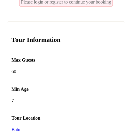
Please login or register to continue your booking
Tour Information
Max Guests
60
Min Age
7
Tour Location
Batu