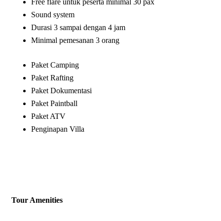
Free flare untuk peserta minimal 30 pax
Sound system
Durasi 3 sampai dengan 4 jam
Minimal pemesanan 3 orang
Paket Camping
Paket Rafting
Paket Dokumentasi
Paket Paintball
Paket ATV
Penginapan Villa
Tour Amenities