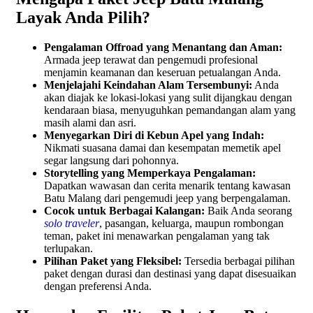
Layak Anda Pilih?
Pengalaman Offroad yang Menantang dan Aman:
Armada jeep terawat dan pengemudi profesional
menjamin keamanan dan keseruan petualangan Anda.
Menjelajahi Keindahan Alam Tersembunyi:
Anda
akan diajak ke lokasi-lokasi yang sulit dijangkau dengan
kendaraan biasa, menyuguhkan pemandangan alam yang
masih alami dan asri.
Menyegarkan Diri di Kebun Apel yang Indah:
Nikmati suasana damai dan kesempatan memetik apel
segar langsung dari pohonnya.
Storytelling yang Memperkaya Pengalaman:
Dapatkan wawasan dan cerita menarik tentang kawasan
Batu Malang dari pengemudi jeep yang berpengalaman.
Cocok untuk Berbagai Kalangan:
Baik Anda seorang
solo traveler
, pasangan, keluarga, maupun rombongan
teman, paket ini menawarkan pengalaman yang tak
terlupakan.
Pilihan Paket yang Fleksibel:
Tersedia berbagai pilihan
paket dengan durasi dan destinasi yang dapat disesuaikan
dengan preferensi Anda.