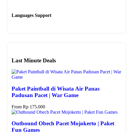
Languages Support
Last Minute Deals
Paket Paintball di Wisata Air Panas
Padusan Pacet | War Game
From
Rp
175.000
Outbound Obech Pacet Mojokerto | Paket
Fun Games