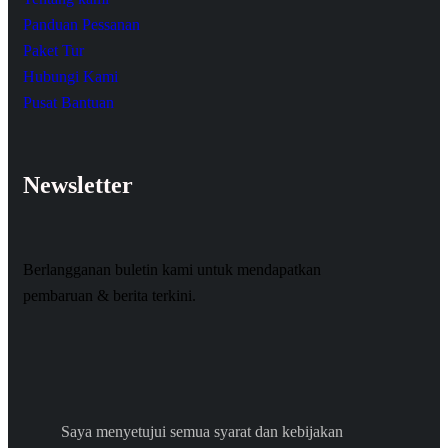
Panduan Pessanan
Paket Tur
Hubungi Kami
Pusat Bantuan
Newsletter
Berlangganan buletin kami untuk mendapatkan
pembaruan & berita terkini.
Saya menyetujui semua syarat dan kebijakan