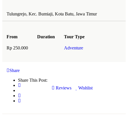
Tulungrejo, Kec. Bumiaji, Kota Batu, Jawa Timur
From
Duration
Tour Type
Rp
250.000
Adventure
Share
Share This Post:
Reviews
Wishlist