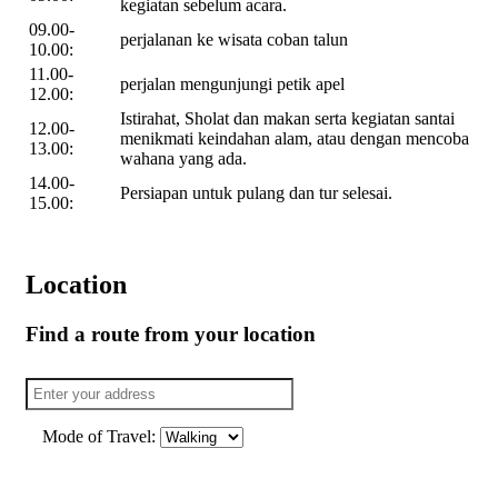
kegiatan sebelum acara.
09.00-
perjalanan ke wisata coban talun
10.00:
11.00-
perjalan mengunjungi petik apel
12.00:
Istirahat, Sholat dan makan serta kegiatan santai
12.00-
menikmati keindahan alam, atau dengan mencoba
13.00:
wahana yang ada.
14.00-
Persiapan untuk pulang dan tur selesai.
15.00:
Location
Find a route from your location
Mode of Travel: