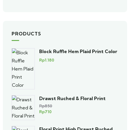
PRODUCTS
Block Ruffle Hem Plaid Print Color
Rp
1.180
Drawst Ruched & Floral Print
Rp
850
Rp
710
Floral Print High Drawst Ruched