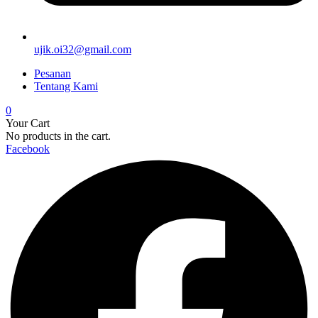
ujik.oi32@gmail.com
Pesanan
Tentang Kami
0
Your Cart
No products in the cart.
Facebook